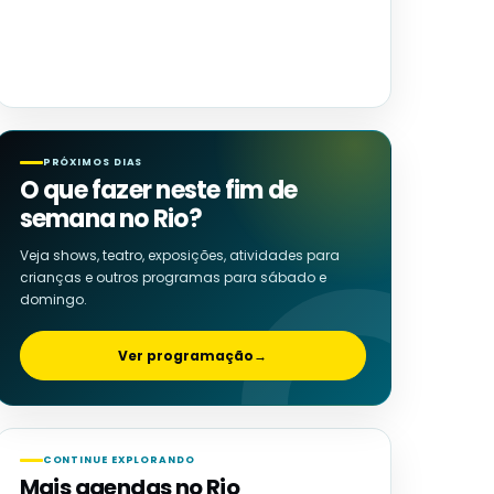
PRÓXIMOS DIAS
O que fazer neste fim de
semana no Rio?
Veja shows, teatro, exposições, atividades para
crianças e outros programas para sábado e
domingo.
Ver programação
→
CONTINUE EXPLORANDO
Mais agendas no Rio