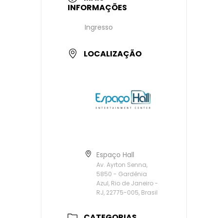
INFORMAÇÕES
Ingresso
LOCALIZAÇÃO
Espaço Hall
Av. Ayrton Senna,
5850 - Gardênia
Azul, Rio de Janeiro -
RJ, 22775-005, Brasil
CATEGORIAS