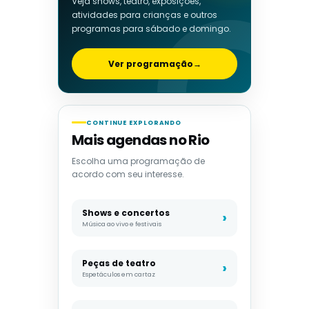
Veja shows, teatro, exposições,
atividades para crianças e outros
programas para sábado e domingo.
Ver programação
→
CONTINUE EXPLORANDO
Mais agendas no Rio
Escolha uma programação de
acordo com seu interesse.
Shows e concertos
Música ao vivo e festivais
Peças de teatro
Espetáculos em cartaz