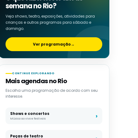
semana no Rio?
Veja shows, teatro, exposições, atividades para
crianças e outros programas para sábado e
domingo.
Ver programação
→
CONTINUE EXPLORANDO
Mais agendas no Rio
Escolha uma programação de acordo com seu
interesse.
Shows e concertos
Música ao vivo e festivais
Peças de teatro