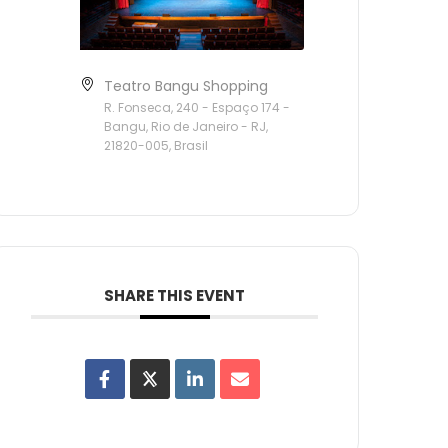
Teatro Bangu Shopping
R. Fonseca, 240 - Espaço 174 -
Bangu, Rio de Janeiro - RJ,
21820-005, Brasil
SHARE THIS EVENT