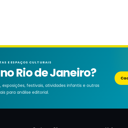
TAS E ESPAÇOS CULTURAIS
o Rio de Janeiro?
Cad
exposições, festivais, atividades infantis e outras
is para análise editorial.