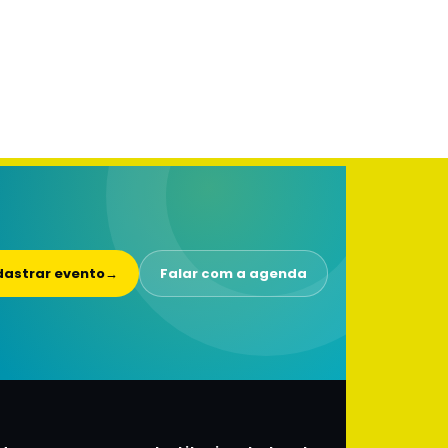
astrar evento
→
Falar com a agenda