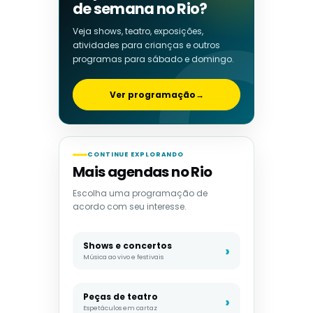
de semana no Rio?
Veja shows, teatro, exposições,
atividades para crianças e outros
programas para sábado e domingo.
Ver programação
→
CONTINUE EXPLORANDO
Mais agendas no Rio
Escolha uma programação de
acordo com seu interesse.
Shows e concertos
Música ao vivo e festivais
Peças de teatro
Espetáculos em cartaz