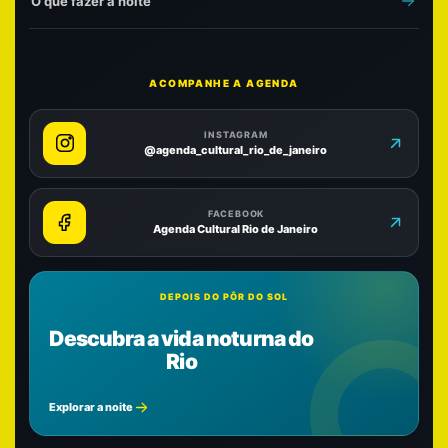
O que fazer à noite
ACOMPANHE A AGENDA
INSTAGRAM
@agenda_cultural_rio_de_janeiro
FACEBOOK
Agenda Cultural Rio de Janeiro
DEPOIS DO PÔR DO SOL
Descubra a vida noturna do
Rio
Explorar a noite