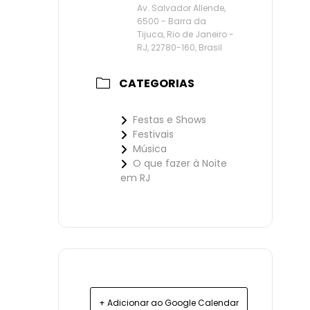
Av. Salvador Allende,
6500 - Barra da
Tijuca, Rio de Janeiro -
RJ, 22780-160, Brasil
CATEGORIAS
Festas e Shows
Festivais
Música
O que fazer à Noite
em RJ
+ Adicionar ao Google Calendar