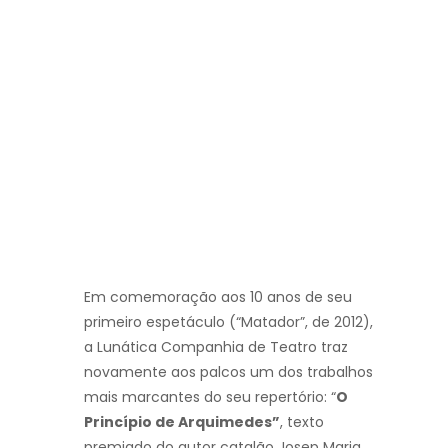
Em comemoração aos 10 anos de seu
primeiro espetáculo (“Matador”, de 2012),
a Lunática Companhia de Teatro traz
novamente aos palcos um dos trabalhos
mais marcantes do seu repertório: “
O
Princípio de Arquimedes”
, texto
premiado do autor catalão Josep Maria