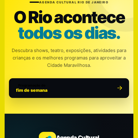
AGENDA CULTURAL RIO DE JANEIRO
O Rio acontece
todos os dias.
Descubra shows, teatro, exposições, atividades para
crianças e os melhores programas para aproveitar a
Cidade Maravilhosa.
Programação do
fim de semana
Agenda Cultural