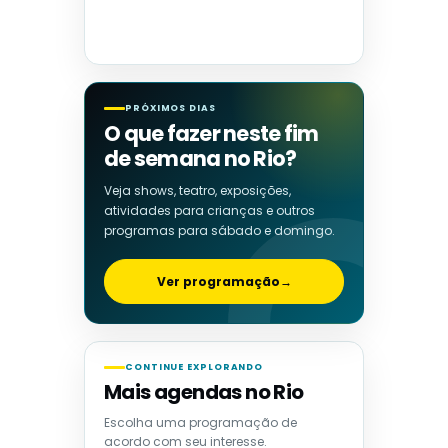
PRÓXIMOS DIAS
O que fazer neste fim
de semana no Rio?
Veja shows, teatro, exposições,
atividades para crianças e outros
programas para sábado e domingo.
Ver programação
→
CONTINUE EXPLORANDO
Mais agendas no Rio
Escolha uma programação de
acordo com seu interesse.