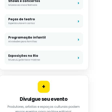
Shows e concertos
Música ao vivo e festivais
Peças de teatro
Espetáculos em cartaz
Programação infantil
Atividades para famílias
Exposições no Rio
Museus, galerias e mostras
+
Divulgue seu evento
Produtores, artistas e espaços culturais podem
enviar eventos para análise editorial.