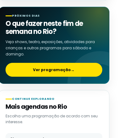
PRÓXIMOS DIAS
O que fazer neste fim de
semana no Rio?
Veja shows, teatro, exposições, atividades para
crianças e outros programas para sábado e
domingo.
Ver programação
→
CONTINUE EXPLORANDO
Mais agendas no Rio
Escolha uma programação de acordo com seu
interesse.