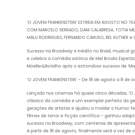
‘O JOVEM FRANKENSTEIN’ ESTREIA EM AGOSTO NO TE
COM MARCELO SERRADO, DANI CALABRESA, TOTIA MEI
MALU RODRIGUES, FERNANDO CARUSO, BEL KUTNER e
Sucesso na Broadway e inédito no Brasil, musical g
e celebra a comédia satírica de Mel Brooks Espetá
Möeller&Botelho após o estrondoso sucesso de ‘M
‘O JOVEM FRANKENSTEIN’ – De 18 de agosto a 8 de ou
Lançado nos cinemas há quase cinco décadas, ‘O 
clássico da comédia e um exemplar perfeito da gen
gerações de artistas e ajudou a moldar o humor fe
filmes de terror e ficção científica – ganhou adap
sucesso na Broadway, com centenas de apresenta
A partir de 18 de agosto, finalmente será a vez de 