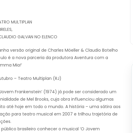
ATRO MULTIPLAN
RELES,
 CLAUDIO GALVAN NO ELENCO
anha versão original de Charles Möeller & Claudio Botelho
culo é a nova parceria da produtora Aventura com a
amma Mia!’
tubro – Teatro Multiplan (RJ)
Jovem Frankenstein’ (1974) já pode ser considerado um
ialidade de Mel Brooks, cuja obra influenciou algumas
ito até hoje em todo o mundo. A história – uma sátira aos
tação para teatro musical em 2007 e trilhou trajetória de
ções.
o público brasileiro conhecer o musical ‘O Jovem