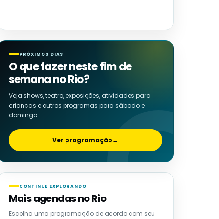
PRÓXIMOS DIAS
O que fazer neste fim de
semana no Rio?
Veja shows, teatro, exposições, atividades para
crianças e outros programas para sábado e
domingo.
Ver programação
→
CONTINUE EXPLORANDO
Mais agendas no Rio
Escolha uma programação de acordo com seu