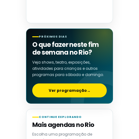
PRÓXIMOS DIAS
O que fazer neste fim
de semana no Rio?
Veja shows, teatro, exposições,
atividades para crianças e outros
programas para sábado e domingo.
Ver programação
→
CONTINUE EXPLORANDO
Mais agendas no Rio
Escolha uma programação de