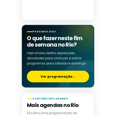
PRÓXIMOS DIAS
O que fazer neste fim
de semana no Rio?
Veja shows, teatro, exposições,
atividades para crianças e outros
programas para sábado e domingo.
Ver programação
→
CONTINUE EXPLORANDO
Mais agendas no Rio
Escolha uma programação de