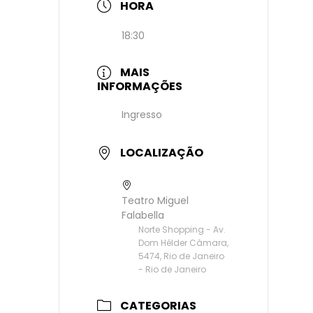
HORA
18:30
MAIS
INFORMAÇÕES
Ingresso
LOCALIZAÇÃO
Teatro Miguel
Falabella
Norte Shopping - Av.
Dom Hélder Câmara,
5474, Rio de Janeiro
- Rio de Janeiro
CATEGORIAS