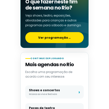
O que fazer neste fim
de semana no Rio?
Veja shows, teatro, exposições,
atividades para crianças e outros
programas para sábado e domingo.
Ver programação
→
CONTINUE EXPLORANDO
Mais agendas no Rio
Escolha uma programação de
acordo com seu interesse.
Shows e concertos
Música ao vivo e festivais
Peças de teatro