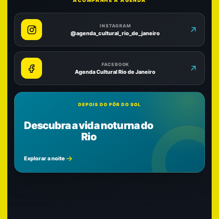
ACOMPANHE A AGENDA
INSTAGRAM
@agenda_cultural_rio_de_janeiro
FACEBOOK
Agenda Cultural Rio de Janeiro
DEPOIS DO PÔR DO SOL
Descubra a vida noturna do
Rio
Explorar a noite