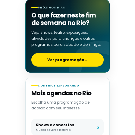
PRÓXIMOS DIAS
O que fazer neste fim
de semana no Rio?
Veja shows, teatro, exposições,
atividades para crianças e outros
programas para sábado e domingo.
Ver programação
→
CONTINUE EXPLORANDO
Mais agendas no Rio
Escolha uma programação de
acordo com seu interesse.
Shows e concertos
Música ao vivo e festivais