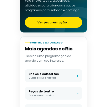
Veja shows, teatro, exposições,
atividades para crianças e outros
programas para sábado e domingo.
Ver programação
→
CONTINUE EXPLORANDO
Mais agendas no Rio
Escolha uma programação de
acordo com seu interesse.
Shows e concertos
Música ao vivo e festivais
Peças de teatro
Espetáculos em cartaz