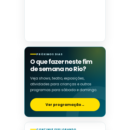
PRÓXIMOS DIAS
O que fazer neste fim
de semana no Rio?
Veja shows, teatro, exposições,
atividades para crianças e outros
programas para sábado e domingo.
Ver programação
→
CONTINUE EXPLORANDO