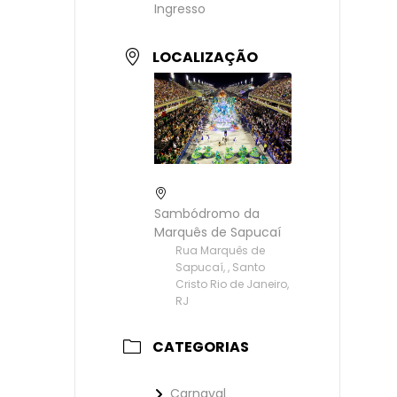
Ingresso
LOCALIZAÇÃO
Sambódromo da
Marquês de Sapucaí
Rua Marquês de
Sapucaí, , Santo
Cristo Rio de Janeiro,
RJ
CATEGORIAS
Carnaval