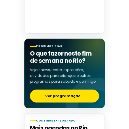
PRÓXIMOS DIAS
O que fazer neste fim
de semana no Rio?
Veja shows, teatro, exposições,
atividades para crianças e outros
programas para sábado e domingo.
Ver programação
→
CONTINUE EXPLORANDO
Mais agendas no Rio