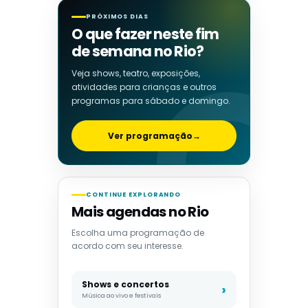
PRÓXIMOS DIAS
O que fazer neste fim
de semana no Rio?
Veja shows, teatro, exposições,
atividades para crianças e outros
programas para sábado e domingo.
Ver programação
→
CONTINUE EXPLORANDO
Mais agendas no Rio
Escolha uma programação de
acordo com seu interesse.
Shows e concertos
Música ao vivo e festivais