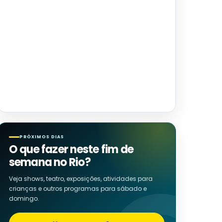
PRÓXIMOS DIAS
O que fazer neste fim de
semana no Rio?
Veja shows, teatro, exposições, atividades para
crianças e outros programas para sábado e
domingo.