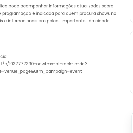
úblico pode acompanhar informações atualizadas sobre
. A programação é indicada para quem procura shows no
is e internacionais em palcos importantes da cidade.
cial
/pt/e/1037777390-newfmx-at-rock-in-rio?
=venue_page&utm_campaign=event