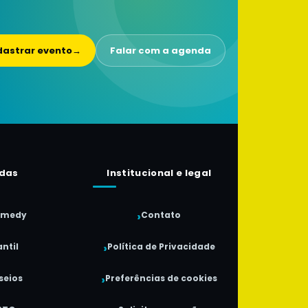
astrar evento
→
Falar com a agenda
das
Institucional e legal
omedy
Contato
ntil
Política de Privacidade
seios
Preferências de cookies