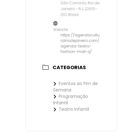
São Conrado, Rio de
Janeiro - RJ, 22610-
001, Brasil
Website
https://agendacultu
ralriodejaneiro.com/
agenda-teatro-
fashion-mall-rj/
CATEGORIAS
Eventos ao Fim de
Semana
Programação
Infantil
Teatro Infantil