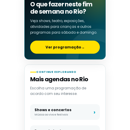
O que fazer neste fim
de semana no Rio?
Veja shows, teatro, exposições,
atividades para crianças e outros
programas para sábado e domingo.
Ver programação
→
CONTINUE EXPLORANDO
Mais agendas no Rio
Escolha uma programação de
acordo com seu interesse.
Shows e concertos
Música ao vivo e festivais