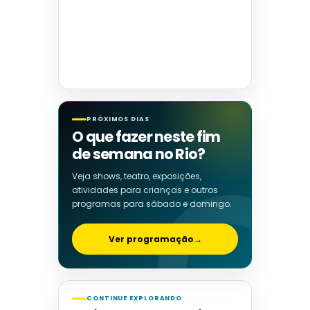
PRÓXIMOS DIAS
O que fazer neste fim
de semana no Rio?
Veja shows, teatro, exposições,
atividades para crianças e outros
programas para sábado e domingo.
Ver programação
→
CONTINUE EXPLORANDO