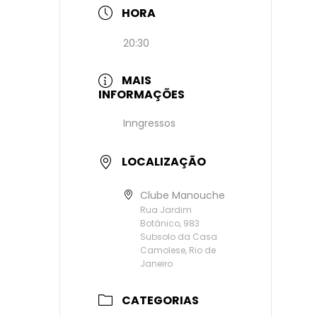
HORA
20:30
MAIS
INFORMAÇÕES
Inngressos
LOCALIZAÇÃO
Clube Manouche
Rua Jardim
Botânico, 983
Subsolo da Casa
Camolese, Rio de
Janeiro
CATEGORIAS