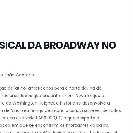
USICAL DA BROADWAY NO
ro João Caetano
ação de latino-americanos para o norte da Ilha de
s nacionalidades que encontram em Nova Iorque a
ro de Washington Heights, a história se desenvolve a
ama de Nina, seu amigo de infância Usnavi surpreende todos
loteria que valia U$96.000,00, o que desperta a
tuação em que se encontram os moradores do bairro,
 se mudarem da região devido ao alto custo de aluguel.