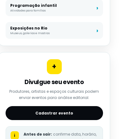
Programação infantil
Atividades para famílias
Exposições no Rio
Museus, galerias e mostras
+
Divulgue seu evento
Produtores, artistas e espaços culturais podem
enviar eventos para análise editorial.
Cadastrar evento
Antes de sair:
confirme data, horário,
i