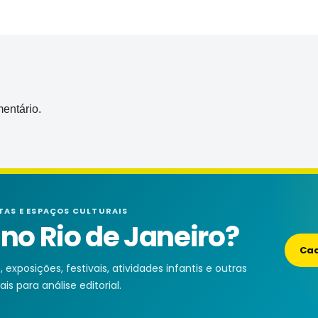
entário.
TAS E ESPAÇOS CULTURAIS
o Rio de Janeiro?
Cad
exposições, festivais, atividades infantis e outras
is para análise editorial.