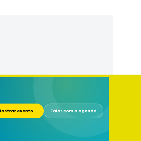
astrar evento
→
Falar com a agenda