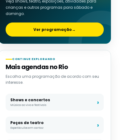
Veja shows, teatro, exposições, atividades para
crianças e outros programas para sábado e
domingo.
Ver programação
→
CONTINUE EXPLORANDO
Mais agendas no Rio
Escolha uma programação de acordo com seu
interesse.
Shows e concertos
Música ao vivo e festivais
Peças de teatro
Espetáculos em cartaz