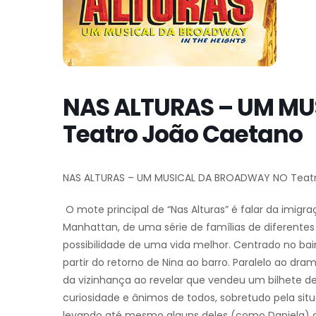
NAS ALTURAS – UM M
Teatro João Caetano
NAS ALTURAS – UM MUSICAL DA BROADWAY NO Teat
O mote principal de “Nas Alturas” é falar da imigr
Manhattan, de uma série de famílias de diferente
possibilidade de uma vida melhor. Centrado no bair
partir do retorno de Nina ao barro. Paralelo ao dr
da vizinhança ao revelar que vendeu um bilhete de 
curiosidade e ânimos de todos, sobretudo pela si
levando até mesmo alguns deles (como Daniela) a