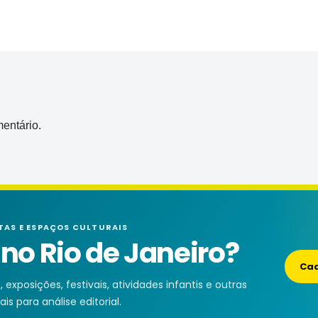
entário.
TAS E ESPAÇOS CULTURAIS
o Rio de Janeiro?
Cad
exposições, festivais, atividades infantis e outras
is para análise editorial.