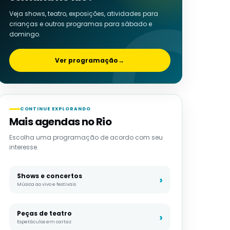
Veja shows, teatro, exposições, atividades para
crianças e outros programas para sábado e
domingo.
Ver programação
→
CONTINUE EXPLORANDO
Mais agendas no Rio
Escolha uma programação de acordo com seu
interesse.
Shows e concertos
Música ao vivo e festivais
Peças de teatro
Espetáculos em cartaz