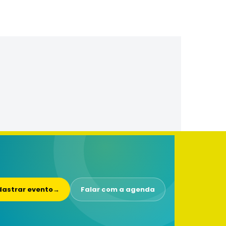
astrar evento
→
Falar com a agenda