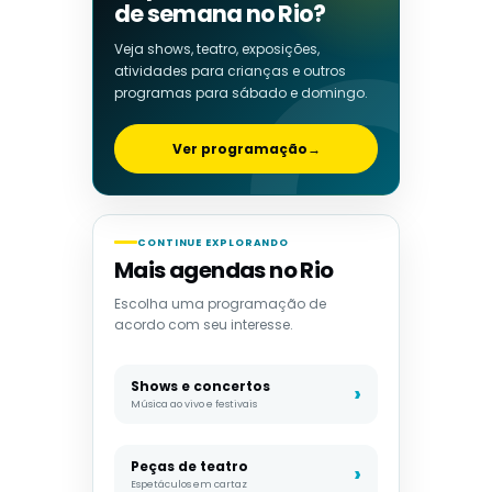
de semana no Rio?
Veja shows, teatro, exposições,
atividades para crianças e outros
programas para sábado e domingo.
Ver programação
→
CONTINUE EXPLORANDO
Mais agendas no Rio
Escolha uma programação de
acordo com seu interesse.
Shows e concertos
Música ao vivo e festivais
Peças de teatro
Espetáculos em cartaz