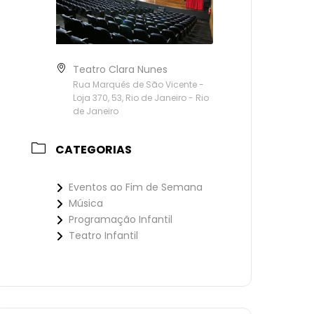
Teatro Clara Nunes
Rua Marquês de São Vicente -
Loja 370, 53, Rio de Janeiro - Rio
de Janeiro
CATEGORIAS
Eventos ao Fim de Semana
Música
Programação Infantil
Teatro Infantil