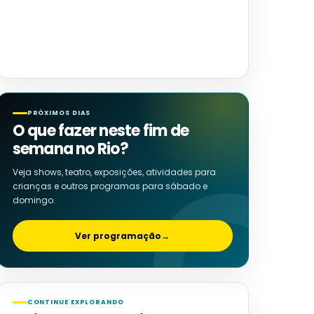
PRÓXIMOS DIAS
O que fazer neste fim de
semana no Rio?
Veja shows, teatro, exposições, atividades para
crianças e outros programas para sábado e
domingo.
Ver programação
→
CONTINUE EXPLORANDO