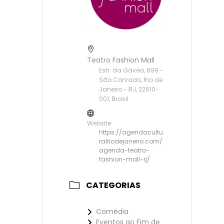
Teatro Fashion Mall
Estr. da Gávea, 899 -
São Conrado, Rio de
Janeiro - RJ, 22610-
001, Brasil
Website
https://agendacultu
ralriodejaneiro.com/
agenda-teatro-
fashion-mall-rj/
CATEGORIAS
Comédia
Eventos ao Fim de