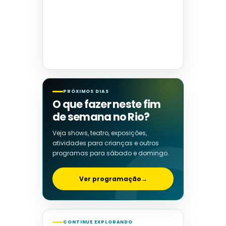
PRÓXIMOS DIAS
O que fazer neste fim
de semana no Rio?
Veja shows, teatro, exposições,
atividades para crianças e outros
programas para sábado e domingo.
Ver programação
→
CONTINUE EXPLORANDO