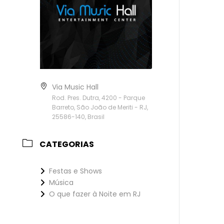
Via Music Hall
Rod. Pres. Dutra, 4200 - Parque
Barreto, São João de Meriti - RJ,
25586-140, Brasil
CATEGORIAS
Festas e Shows
Música
O que fazer à Noite em RJ