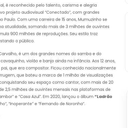
, é reconhecido pelo talento, carisma e alegria
ovo projeto audiovisual “Conectado”, com grandes
ão Paulo. Com uma carreira de 15 anos, Mumuzinho se
 atualidade, somando mais de 3 milhões de ouvintes
ula 900 milhões de reproduções. Seu estilo traz
stando o público.
de Carvalho, é um dos grandes nomes do samba e do
avaquinho, violão e banjo ainda na infância. Aos 12 anos,
pai, que era compositor. Ficou conhecido nacionalmente
rugem, que bateu a marca de 1 milhão de visualizações
em conquistando seu espaço como cantor, com mais de 20
a de 2,5 milhões de ouvintes mensais nas plataformas de
ambor” e “Casa Azul”. Em 2020, lançou o álbum
“Ladrão
nho”, “Inoperante” e “Fernando de Noronha”.
!