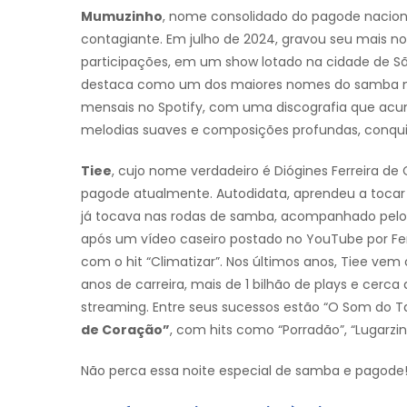
Mumuzinho
, nome consolidado do pagode nacional
contagiante. Em julho de 2024, gravou seu mais n
participações, em um show lotado na cidade de S
destaca como um dos maiores nomes do samba na
mensais no Spotify, com uma discografia que acum
melodias suaves e composições profundas, conqui
Tiee
, cujo nome verdadeiro é Diógines Ferreira 
pagode atualmente. Autodidata, aprendeu a tocar c
já tocava nas rodas de samba, acompanhado pelo 
após um vídeo caseiro postado no YouTube por Fer
com o hit “Climatizar”. Nos últimos anos, Tiee v
anos de carreira, mais de 1 bilhão de plays e cerc
streaming. Entre seus sucessos estão “O Som do T
de Coração”
, com hits como “Porradão”, “Lugarzi
Não perca essa noite especial de samba e pagode