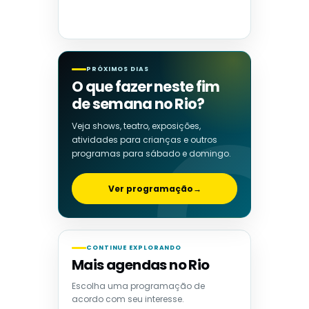
PRÓXIMOS DIAS
O que fazer neste fim
de semana no Rio?
Veja shows, teatro, exposições,
atividades para crianças e outros
programas para sábado e domingo.
Ver programação
→
CONTINUE EXPLORANDO
Mais agendas no Rio
Escolha uma programação de
acordo com seu interesse.