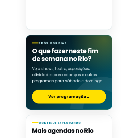
PRÓXIMOS DIAS
O que fazer neste fim
de semana no Rio?
Veja shows, teatro, exposições,
atividades para crianças e outros
programas para sábado e domingo.
Ver programação
→
CONTINUE EXPLORANDO
Mais agendas no Rio