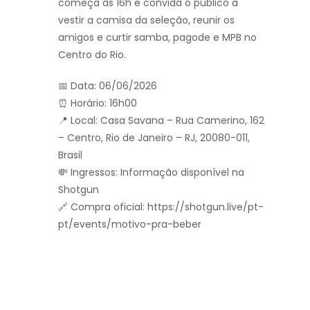
começa às 16h e convida o público a
vestir a camisa da seleção, reunir os
amigos e curtir samba, pagode e MPB no
Centro do Rio.
📅 Data: 06/06/2026
⏰ Horário: 16h00
📍 Local: Casa Savana – Rua Camerino, 162
– Centro, Rio de Janeiro – RJ, 20080-011,
Brasil
💸 Ingressos: Informação disponível na
Shotgun
🔗 Compra oficial: https://shotgun.live/pt-
pt/events/motivo-pra-beber