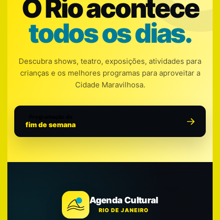
O Rio acontece
todos os dias.
Descubra shows, teatro, exposições, atividades para
crianças e os melhores programas para aproveitar a
Cidade Maravilhosa.
Programação do
fim de semana
Agenda Cultural
RIO DE JANEIRO