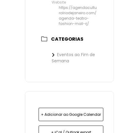
Website
https://agendacultu
ralriodejaneiro.com/
agenda-teatro-
fashion-mall-rj/
CATEGORIAS
Eventos ao Fim de
Semana
+ Adicionar ao Google Calendar
+ iCal / Outlook export