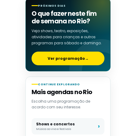
PRÓXIMOS DIAS
O que fazer neste fim
de semana no Rio?
Veja shows, teatro, exposições,
atividades para crianças e outros
programas para sábado e domingo.
Ver programação
→
CONTINUE EXPLORANDO
Mais agendas no Rio
Escolha uma programação de
acordo com seu interesse.
Shows e concertos
Música ao vivo e festivais