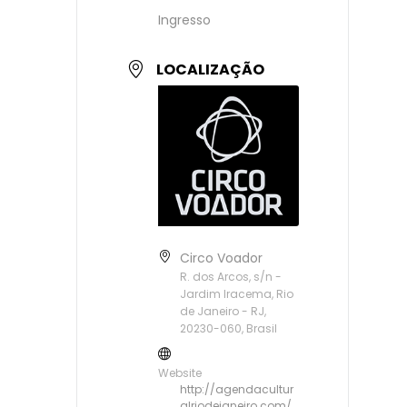
Ingresso
LOCALIZAÇÃO
Circo Voador
R. dos Arcos, s/n -
Jardim Iracema, Rio
de Janeiro - RJ,
20230-060, Brasil
Website
http://agendacultur
alriodejaneiro.com/