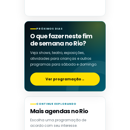
PRÓXIMOS DIAS
O que fazer neste fim
de semana no Rio?
Veja shows, teatro, exposições,
atividades para crianças e outros
programas para sábado e domingo.
Ver programação
→
CONTINUE EXPLORANDO
Mais agendas no Rio
Escolha uma programação de
acordo com seu interesse.