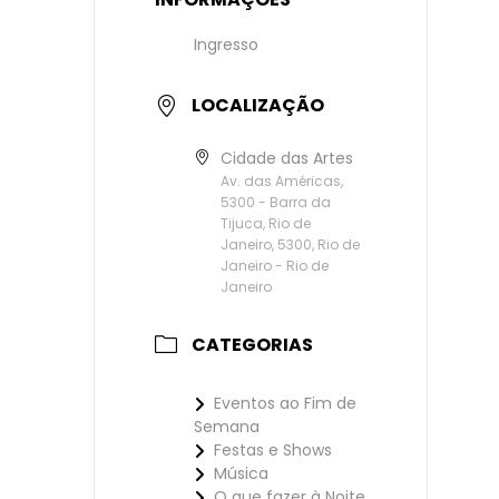
Ingresso
LOCALIZAÇÃO
Cidade das Artes
Av. das Américas,
5300 - Barra da
Tijuca, Rio de
Janeiro, 5300, Rio de
Janeiro - Rio de
Janeiro
CATEGORIAS
Eventos ao Fim de
Semana
Festas e Shows
Música
O que fazer à Noite