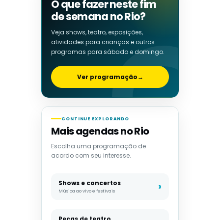
O que fazer neste fim
de semana no Rio?
Veja shows, teatro, exposições,
atividades para crianças e outros
programas para sábado e domingo.
Ver programação
→
CONTINUE EXPLORANDO
Mais agendas no Rio
Escolha uma programação de
acordo com seu interesse.
Shows e concertos
Música ao vivo e festivais
Peças de teatro