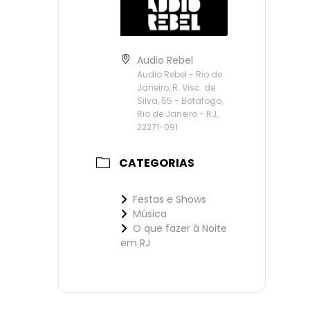
Audio Rebel
Audio Rebel - Rio de
Janeiro, R. Visc. de
Silva, 55 - Botafogo,
Rio de Janeiro - RJ,
22271-091
CATEGORIAS
Festas e Shows
Música
O que fazer à Noite
em RJ