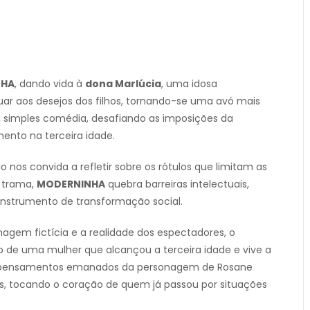
NHA
, dando vida à
dona Marlúcia
, uma idosa
r aos desejos dos filhos, tornando-se uma avó mais
a simples comédia, desafiando as imposições da
nto na terceira idade.
nos convida a refletir sobre os rótulos que limitam as
 trama,
MODERNINHA
quebra barreiras intelectuais,
nstrumento de transformação social.
nagem fictícia e a realidade dos espectadores, o
 de uma mulher que alcançou a terceira idade e vive a
s e pensamentos emanados da personagem de Rosane
, tocando o coração de quem já passou por situações