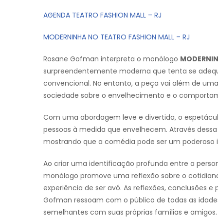
AGENDA TEATRO FASHION MALL – RJ
MODERNINHA NO TEATRO FASHION MALL – RJ
Rosane Gofman interpreta o monólogo
MODERNI
surpreendentemente moderna que tenta se adequa
convencional. No entanto, a peça vai além de um
sociedade sobre o envelhecimento e o comportame
Com uma abordagem leve e divertida, o espetáculo 
pessoas à medida que envelhecem. Através dessa
mostrando que a comédia pode ser um poderoso i
Ao criar uma identificação profunda entre a perso
monólogo promove uma reflexão sobre o cotidiano
experiência de ser avó. As reflexões, conclusõe
Gofman ressoam com o público de todas as idades
semelhantes com suas próprias famílias e amigos.