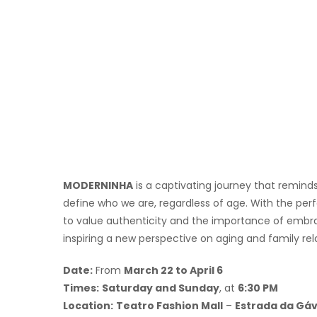
MODERNINHA
is a captivating journey that remind
define who we are, regardless of age. With the pe
to value authenticity and the importance of embra
inspiring a new perspective on aging and family rel
Date:
From
March 22 to April 6
Times:
Saturday and Sunday
, at
6:30 PM
Location:
Teatro Fashion Mall
–
Estrada da Gáve