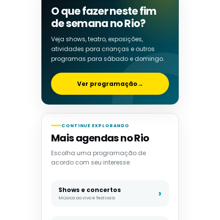
O que fazer neste fim
de semana no Rio?
Veja shows, teatro, exposições,
atividades para crianças e outros
programas para sábado e domingo.
Ver programação
→
CONTINUE EXPLORANDO
Mais agendas no Rio
Escolha uma programação de
acordo com seu interesse.
Shows e concertos
Música ao vivo e festivais