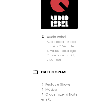
Audio Rebel
Audio Rebel - Rio de
Janeiro, R. Visc. de
Silva, 55 - Botafogo,
Rio de Janeiro - RJ,
22271-091
CATEGORIAS
Festas e Shows
Música
O que fazer à Noite
em RJ