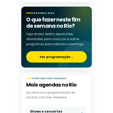
PRÓXIMOS DIAS
O que fazer neste fim
de semana no Rio?
Veja shows, teatro, exposições,
atividades para crianças e outros
programas para sábado e domingo.
Ver programação
→
CONTINUE EXPLORANDO
Mais agendas no Rio
Escolha uma programação de
acordo com seu interesse.
Shows e concertos