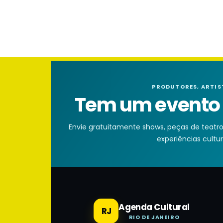
PRODUTORES, ARTIS
Tem um evento n
Envie gratuitamente shows, peças de teatro, 
experiências cultura
Agenda Cultural
RJ
RIO DE JANEIRO