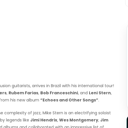
usion guitarists, arrives in Brazil with his international tour!
ers
,
Rubem Farias
,
Bob Franceschini
, and
Leni Stern
,
s from his new album
“Echoes and Other Songs”
.
e complexity of jazz, Mike Stern is an electrifying soloist
by legends like
Jimi Hendrix
,
Wes Montgomery
,
Jim
d albums and collaborated with an impressive list of