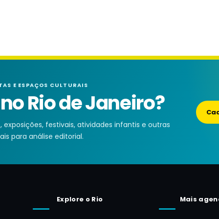
TAS E ESPAÇOS CULTURAIS
o Rio de Janeiro?
Cad
exposições, festivais, atividades infantis e outras
is para análise editorial.
Explore o Rio
Mais agen