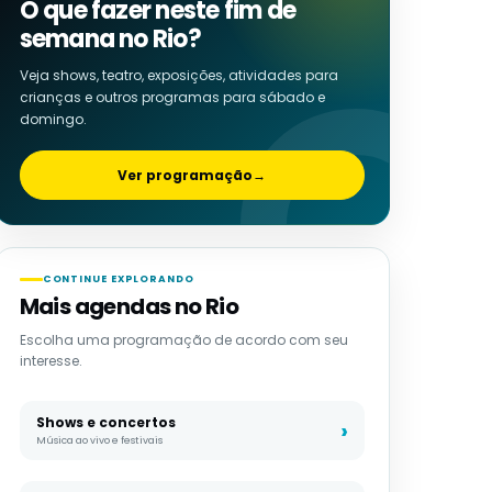
O que fazer neste fim de
semana no Rio?
Veja shows, teatro, exposições, atividades para
crianças e outros programas para sábado e
domingo.
Ver programação
→
CONTINUE EXPLORANDO
Mais agendas no Rio
Escolha uma programação de acordo com seu
interesse.
Shows e concertos
Música ao vivo e festivais