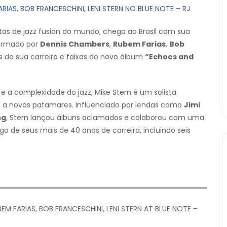
IAS, BOB FRANCESCHINI, LENI STERN NO BLUE NOTE – RJ
stas de jazz fusion do mundo, chega ao Brasil com sua
formado por
Dennis Chambers
,
Rubem Farias
,
Bob
os de sua carreira e faixas do novo álbum
“Echoes and
 a complexidade do jazz, Mike Stern é um solista
o a novos patamares. Influenciado por lendas como
Jimi
ng
, Stern lançou álbuns aclamados e colaborou com uma
o de seus mais de 40 anos de carreira, incluindo seis
EM FARIAS, BOB FRANCESCHINI, LENI STERN AT BLUE NOTE –