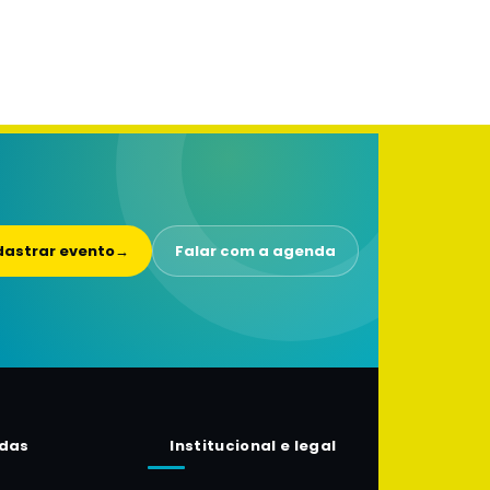
astrar evento
→
Falar com a agenda
das
Institucional e legal