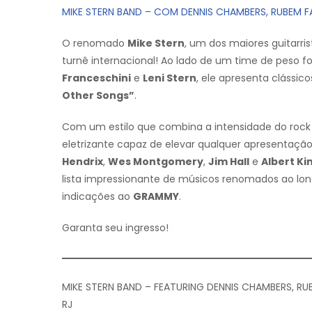
MIKE STERN BAND – COM DENNIS CHAMBERS, RUBEM FAR
O renomado
Mike Stern
, um dos maiores guitarri
turnê internacional! Ao lado de um time de peso 
Franceschini
e
Leni Stern
, ele apresenta clássic
Other Songs”
.
Com um estilo que combina a intensidade do rock e
eletrizante capaz de elevar qualquer apresentaçã
Hendrix
,
Wes Montgomery
,
Jim Hall
e
Albert Ki
lista impressionante de músicos renomados ao long
indicações ao
GRAMMY
.
Garanta seu ingresso!
MIKE STERN BAND – FEATURING DENNIS CHAMBERS, RUB
RJ