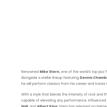
Renowned
Mike Stern
, one of the world’s top jazz f
Alongside a stellar lineup featuring
Dennis Chamb
he will perform classics from his career and track
With a style that blends the intensity of rock and th
capable of elevating any performance. Influenced 
Hall
, and
Albert King
, Stern has released acclaime