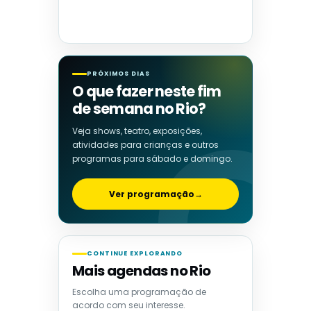
PRÓXIMOS DIAS
O que fazer neste fim
de semana no Rio?
Veja shows, teatro, exposições,
atividades para crianças e outros
programas para sábado e domingo.
Ver programação
→
CONTINUE EXPLORANDO
Mais agendas no Rio
Escolha uma programação de
acordo com seu interesse.