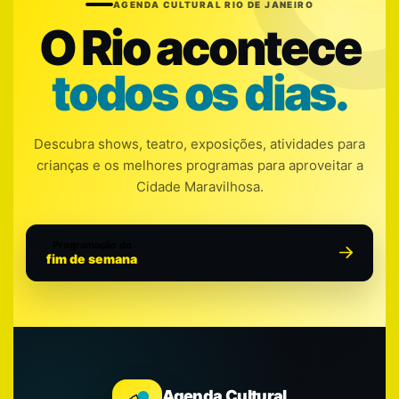
AGENDA CULTURAL RIO DE JANEIRO
O Rio acontece
todos os dias.
Descubra shows, teatro, exposições, atividades para
crianças e os melhores programas para aproveitar a
Cidade Maravilhosa.
Programação do
fim de semana
Agenda Cultural