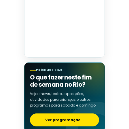
PRÓXIMOS DIAS
O que fazer neste fim
de semana no Rio?
Veja shows, teatro, exposições,
atividades para crianças e outros
programas para sábado e domingo.
Ver programação
→