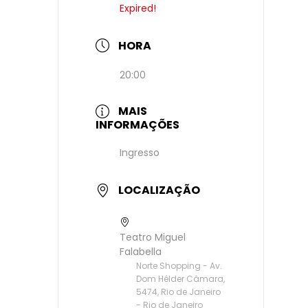
Expired!
HORA
20:00
MAIS
INFORMAÇÕES
Ingresso
LOCALIZAÇÃO
Teatro Miguel
Falabella
Norte Shopping - Av.
Dom Hélder Câmara,
5474, Rio de Janeiro
- Rio de Janeiro