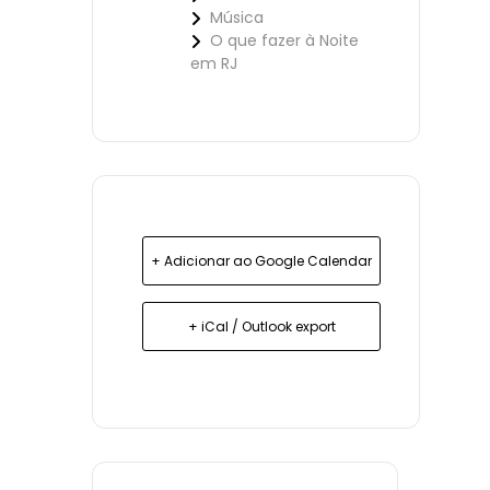
Música
O que fazer à Noite
em RJ
+ Adicionar ao Google Calendar
+ iCal / Outlook export