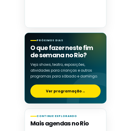
PRÓXIMOS DIAS
O que fazer neste fim
de semana no Rio?
Veja shows, teatro, exposições,
atividades para crianças e outros
programas para sábado e domingo.
Ver programação
→
CONTINUE EXPLORANDO
Mais agendas no Rio