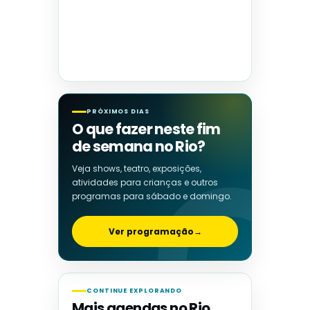
PRÓXIMOS DIAS
O que fazer neste fim
de semana no Rio?
Veja shows, teatro, exposições,
atividades para crianças e outros
programas para sábado e domingo.
Ver programação
→
CONTINUE EXPLORANDO
Mais agendas no Rio