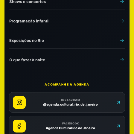
Shows e concertos
Programação infantil
Exposições no Rio
O que fazer à noite
ACOMPANHE A AGENDA
INSTAGRAM
@agenda_cultural_rio_de_janeiro
FACEBOOK
Agenda Cultural Rio de Janeiro