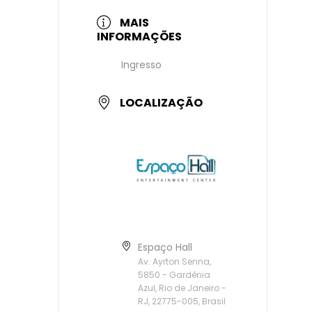
MAIS
INFORMAÇÕES
Ingresso
LOCALIZAÇÃO
Espaço Hall
Av. Ayrton Senna,
5850 - Gardênia
Azul, Rio de Janeiro -
RJ, 22775-005, Brasil