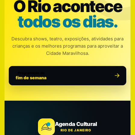
O Rio acontece
todos os dias.
Descubra shows, teatro, exposições, atividades para
crianças e os melhores programas para aproveitar a
Cidade Maravilhosa.
Programação do
fim de semana
Agenda Cultural
RIO DE JANEIRO