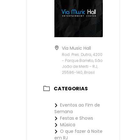
Via Music Hall
Rod. Pres. Dutra, 4200
- Parque Barreto, São
João de Meriti - RJ,
25586-140, Brasil
CATEGORIAS
Eventos ao Fim de
Semana
Festas e Shows
Música
O que fazer à Noite
em RJ