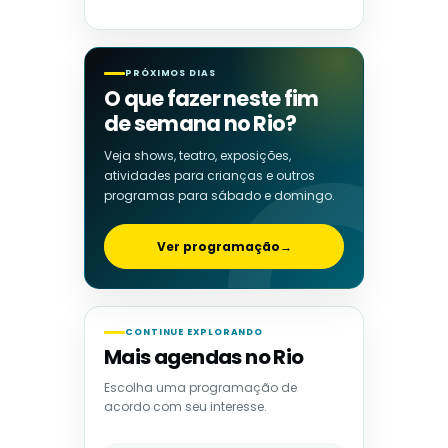
PRÓXIMOS DIAS
O que fazer neste fim
de semana no Rio?
Veja shows, teatro, exposições,
atividades para crianças e outros
programas para sábado e domingo.
Ver programação
→
CONTINUE EXPLORANDO
Mais agendas no Rio
Escolha uma programação de
acordo com seu interesse.