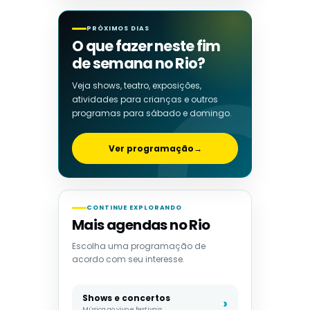
PRÓXIMOS DIAS
O que fazer neste fim
de semana no Rio?
Veja shows, teatro, exposições,
atividades para crianças e outros
programas para sábado e domingo.
Ver programação
→
CONTINUE EXPLORANDO
Mais agendas no Rio
Escolha uma programação de
acordo com seu interesse.
Shows e concertos
Música ao vivo e festivais