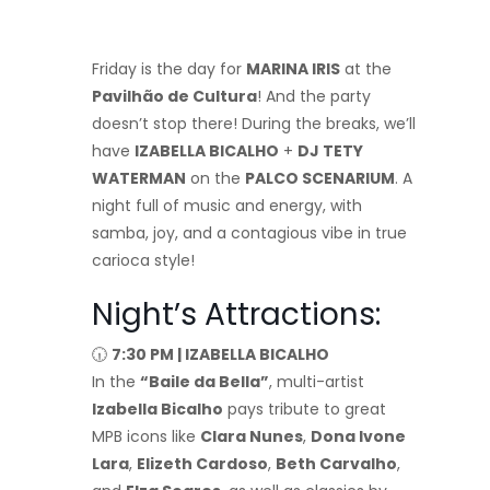
Friday is the day for
MARINA IRIS
at the
Pavilhão de Cultura
! And the party
doesn’t stop there! During the breaks, we’ll
have
IZABELLA BICALHO
+
DJ TETY
WATERMAN
on the
PALCO SCENARIUM
. A
night full of music and energy, with
samba, joy, and a contagious vibe in true
carioca style!
Night’s Attractions:
🕡
7:30 PM | IZABELLA BICALHO
In the
“Baile da Bella”
, multi-artist
Izabella Bicalho
pays tribute to great
MPB icons like
Clara Nunes
,
Dona Ivone
Lara
,
Elizeth Cardoso
,
Beth Carvalho
,