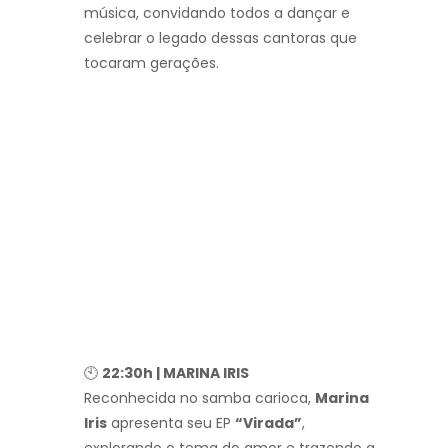
música, convidando todos a dançar e
celebrar o legado dessas cantoras que
tocaram gerações.
🕙
22:30h | MARINA IRIS
Reconhecida no samba carioca,
Marina
Iris
apresenta seu EP
“Virada”
,
explorando o tema do amor e trazendo a