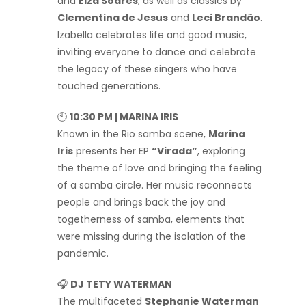
and
Elza Soares
, as well as classics by
Clementina de Jesus
and
Leci Brandão
.
Izabella celebrates life and good music,
inviting everyone to dance and celebrate
the legacy of these singers who have
touched generations.
🕙
10:30 PM | MARINA IRIS
Known in the Rio samba scene,
Marina
Iris
presents her EP
“Virada”
, exploring
the theme of love and bringing the feeling
of a samba circle. Her music reconnects
people and brings back the joy and
togetherness of samba, elements that
were missing during the isolation of the
pandemic.
🎧
DJ TETY WATERMAN
The multifaceted
Stephanie Waterman