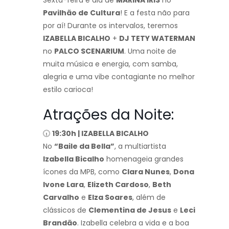
Pavilhão de Cultura
! E a festa não para
por aí! Durante os intervalos, teremos
IZABELLA BICALHO
+
DJ TETY WATERMAN
no
PALCO SCENARIUM
. Uma noite de
muita música e energia, com samba,
alegria e uma vibe contagiante no melhor
estilo carioca!
Atrações da Noite:
🕡
19:30h | IZABELLA BICALHO
No
“Baile da Bella”
, a multiartista
Izabella Bicalho
homenageia grandes
ícones da MPB, como
Clara Nunes
,
Dona
Ivone Lara
,
Elizeth Cardoso
,
Beth
Carvalho
e
Elza Soares
, além de
clássicos de
Clementina de Jesus
e
Leci
Brandão
. Izabella celebra a vida e a boa