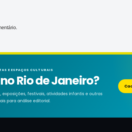
entário.
TAS E ESPAÇOS CULTURAIS
o Rio de Janeiro?
Cad
exposições, festivais, atividades infantis e outras
is para análise editorial.