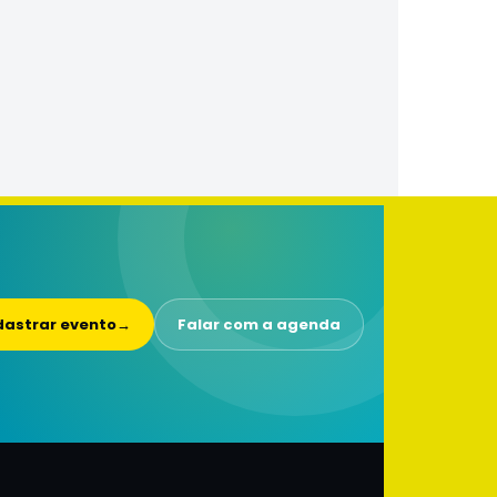
astrar evento
→
Falar com a agenda