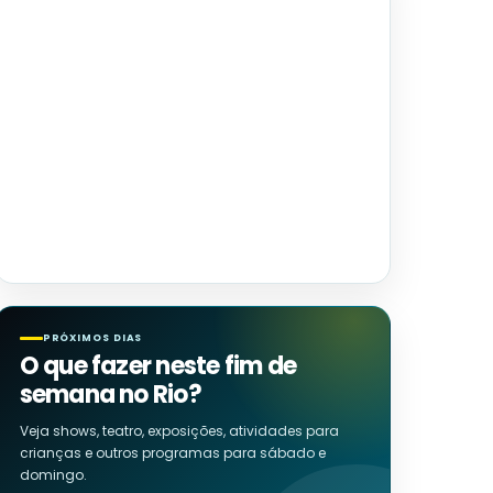
PRÓXIMOS DIAS
O que fazer neste fim de
semana no Rio?
Veja shows, teatro, exposições, atividades para
crianças e outros programas para sábado e
domingo.