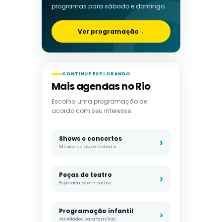
programas para sábado e domingo.
Ver programação
→
CONTINUE EXPLORANDO
Mais agendas no Rio
Escolha uma programação de
acordo com seu interesse.
Shows e concertos
Música ao vivo e festivais
Peças de teatro
Espetáculos em cartaz
Programação infantil
Atividades para famílias